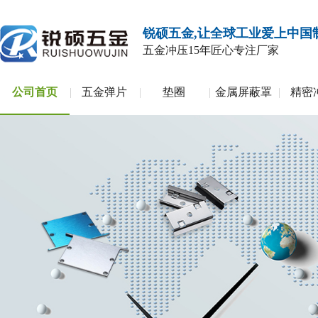
锐硕五金,让全球工业爱上中国
五金冲压
15年匠心专注厂家
公司首页
五金弹片
垫圈
金属屏蔽罩
精密