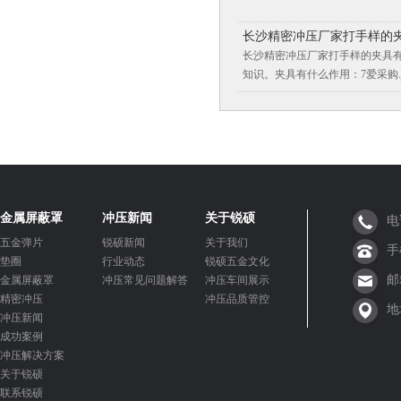
长沙精密冲压厂家打手样的
长沙精密冲压厂家打手样的夹具
知识。夹具有什么作用：7爱采购.j
金属屏蔽罩
冲压新闻
关于锐硕
电
五金弹片
锐硕新闻
关于我们
手
垫圈
行业动态
锐硕五金文化
邮
金属屏蔽罩
冲压常见问题解答
冲压车间展示
精密冲压
冲压品质管控
地
冲压新闻
成功案例
冲压解决方案
关于锐硕
联系锐硕