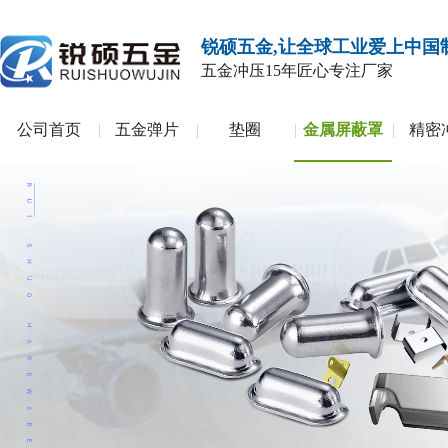
锐硕五金,让全球工业爱上中国
五金冲压
15年匠心专注厂家
公司首页
五金弹片
垫圈
金属屏蔽罩
精密