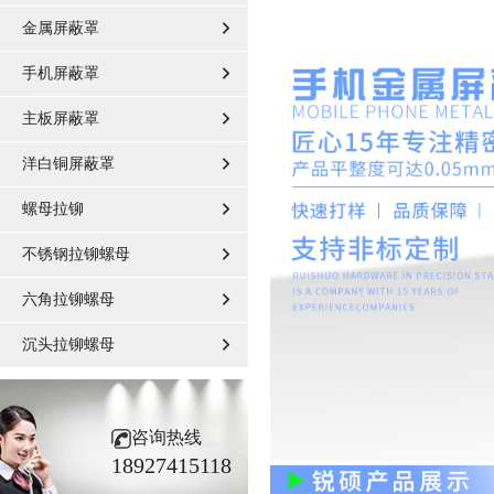
金属屏蔽罩
手机屏蔽罩
主板屏蔽罩
洋白铜屏蔽罩
螺母拉铆
不锈钢拉铆螺母
六角拉铆螺母
沉头拉铆螺母
咨询热线
18927415118