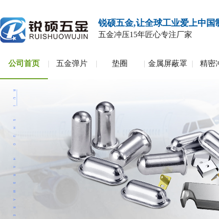
锐硕五金,让全球工业爱上中国
五金冲压
15年匠心专注厂家
公司首页
五金弹片
垫圈
金属屏蔽罩
精密