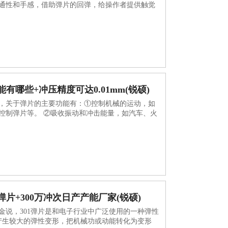
通性和手感，借助弹片的回弹，给操作者提供触觉
有哪些+冲压精度可达0.01mm(锐硕)
，关于弹片的主要功能有：①控制机械的运动，如
控制弹片等。 ②吸收振动和冲击能量，如汽车、火
片+300万冲次日产产能厂家(锐硕)
金说，301弹片是和电子行业中广泛使用的一种弹性
能产生较大的弹性变形，把机械功或动能转化为变形