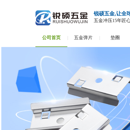
锐硕五金,让全
五金冲压
15年匠
公司首页
五金弹片
垫圈