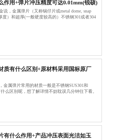
作用+弹片冲压精度可达0.01mm(锐硕)
属弹片（又称锅仔片或metal dome, snap
1mm厚度）和超厚(一般硬度较高的）不锈钢301或者304
材质有什么区别+原材料采用国标原厂
金属弹片常用的材质一般是不锈钢SUS301和
们有什么区别呢，想了解详情不妨耽误几分钟往下看。
弹片有什么作用+产品冲压表面光洁如玉